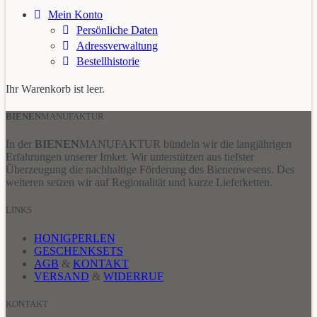
Mein Konto
Persönliche Daten
Adressverwaltung
Bestellhistorie
Ihr Warenkorb ist leer.
BIENEN
MANUFAKTUR
In der
BIENEN
MANUFAKTUR bündeln wir die langjährigen
Erfahrungen unserer Imker. Wir unterstützen aus tiefster
Überzeugung die nachhaltige Förderung des Bienenwesens. Des
weiteren setzen wir auf Regionalität und kurze Lieferketten.
LINKS
HONIGPERLEN
GESCHENKSETS
AGB
&
KONTAKT
VERSAND
&
WIDERRUF
KONTAKT