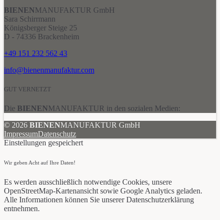
BIENEN
MANUFAKTUR GmbH
Sara Schirrmann
Königsberger Steige 25
D - 74336 Brackenheim
+49 151 232 562 43
info@bienenmanufaktur.com
GUT VERNETZT
Die
BIENEN
MANUFAKTUR in den sozialen Medien:
© 2026
BIENEN
MANUFAKTUR GmbH
Impressum
Datenschutz
Einstellungen gespeichert
Wir geben Acht auf Ihre Daten!
Es werden ausschließlich notwendige Cookies, unsere
OpenStreetMap-Kartenansicht sowie Google Analytics geladen.
Alle Informationen können Sie unserer Datenschutzerklärung
entnehmen.